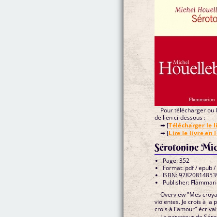
Pour télécharger ou li
de lien ci-dessous :
➡ [
Télécharger le l
➡ [
Lire le livre en 
Sérotonine Mic
Page: 352
Format: pdf / epub /
ISBN: 97820814853
Publisher: Flammar
Overview "Mes croyan
violentes. Je crois à la
crois à l'amour" écriv
Le narrateur de Séro