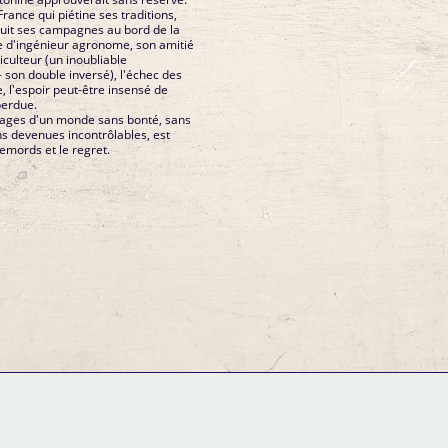
France qui piétine ses traditions,
truit ses campagnes au bord de la
vie d'ingénieur agronome, son amitié
iculteur (un inoubliable
son double inversé), l'échec des
, l'espoir peut-être insensé de
perdue.
vages d'un monde sans bonté, sans
ns devenues incontrôlables, est
emords et le regret.
GM Binder
Further Information