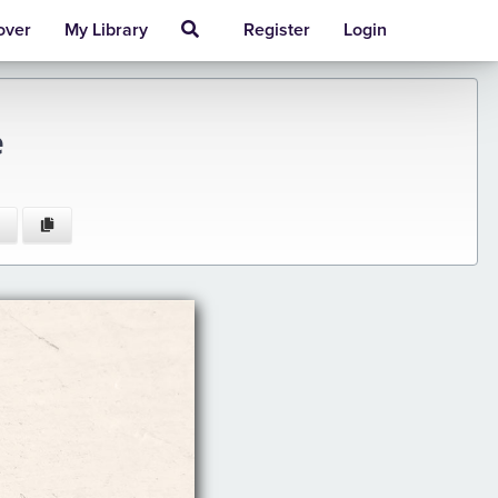
over
My Library
Register
Login
e