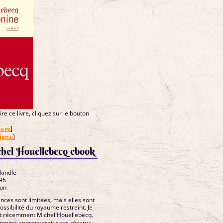
re ce livre, cliquez sur le bouton
ivre
]
ligne
]
hel Houellebecq ebook
 kindle
96
ion
ces sont limitées, mais elles sont
 possibilité du royaume restreint. Je
ait récemment Michel Houellebecq.
tonine approuverait sans réserve.