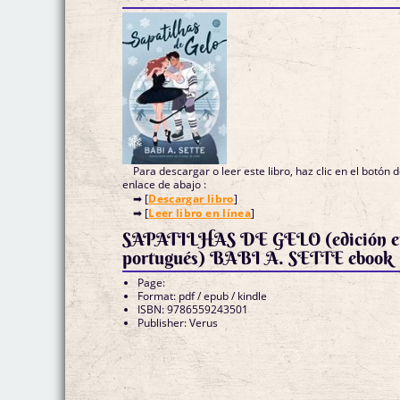
Para descargar o leer este libro, haz clic en el botón 
enlace de abajo :
➡ [
Descargar libro
]
➡ [
Leer libro en línea
]
SAPATILHAS DE GELO (edición en
portugués) BABI A. SETTE ebook
Page:
Format: pdf / epub / kindle
ISBN: 9786559243501
Publisher: Verus