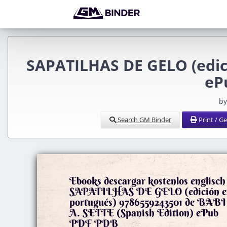
SAPATILHAS DE GELO (edic
eP
by
Search GM Binder
Print / G
Ebooks descargar kostenlos englisch
SAPATILHAS DE GELO (edición en
portugués) 9786559243501 de BABI
A. SETTE (Spanish Edition) ePub
PDF PDB