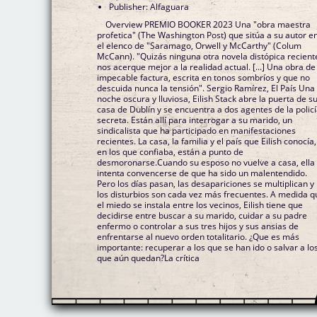
Publisher: Alfaguara
Overview PREMIO BOOKER 2023 Una "obra maestra
profetica" (The Washington Post) que sitúa a su autor e
el elenco de "Saramago, Orwell y McCarthy" (Colum
McCann). "Quizás ninguna otra novela distópica recient
nos acerque mejor a la realidad actual. [...] Una obra de
impecable factura, escrita en tonos sombríos y que no
descuida nunca la tensión". Sergio Ramírez, El País Una
noche oscura y lluviosa, Eilish Stack abre la puerta de s
casa de Dublín y se encuentra a dos agentes de la polic
secreta. Están allí para interrogar a su marido, un
sindicalista que ha participado en manifestaciones
recientes. La casa, la familia y el país que Eilish conocía,
en los que confiaba, están a punto de
desmoronarse.Cuando su esposo no vuelve a casa, ella
intenta convencerse de que ha sido un malentendido.
Pero los días pasan, las desapariciones se multiplican y
los disturbios son cada vez más frecuentes. A medida q
el miedo se instala entre los vecinos, Eilish tiene que
decidirse entre buscar a su marido, cuidar a su padre
enfermo o controlar a sus tres hijos y sus ansias de
enfrentarse al nuevo orden totalitario. ¿Que es más
importante: recuperar a los que se han ido o salvar a lo
que aún quedan?La crítica