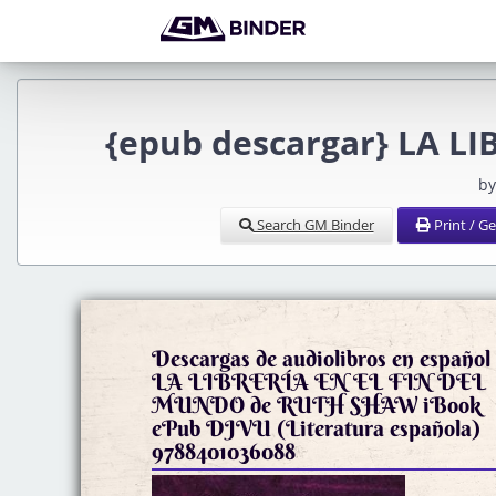
{epub descargar} LA L
by
Search GM Binder
Print / G
Descargas de audiolibros en español
LA LIBRERÍA EN EL FIN DEL
MUNDO de RUTH SHAW iBook
ePub DJVU (Literatura española)
9788401036088