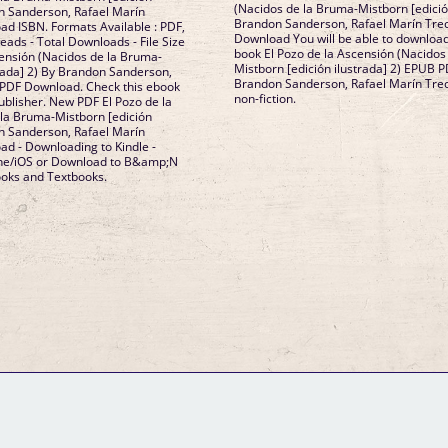
(Nacidos de la Bruma-Mistborn [edición
on Sanderson, Rafael Marín
Brandon Sanderson, Rafael Marín Tre
d ISBN. Formats Available : PDF,
Download You will be able to download i
eads - Total Downloads - File Size
book El Pozo de la Ascensión (Nacidos
ensión (Nacidos de la Bruma-
Mistborn [edición ilustrada] 2) EPUB
trada] 2) By Brandon Sanderson,
Brandon Sanderson, Rafael Marín Trech
 PDF Download. Check this ebook
non-fiction.
blisher. New PDF El Pozo de la
 la Bruma-Mistborn [edición
on Sanderson, Rafael Marín
d - Downloading to Kindle -
one/iOS or Download to B&amp;N
oks and Textbooks.
GM Binder
Further Information