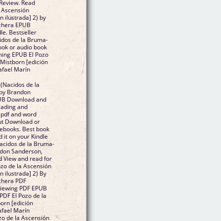
Review. Read
a Ascensión
 ilustrada] 2) by
echera EPUB
e. Bestseller
cidos de la Bruma-
ook or audio book
ming EPUB El Pozo
Mistborn [edición
afael Marín
 (Nacidos de la
 by Brandon
PUB Download and
eading and
 pdf and word
ut Download or
 ebooks. Best book
 it on your Kindle
Nacidos de la Bruma-
andon Sanderson,
 View and read for
zo de la Ascensión
 ilustrada] 2) By
chera PDF
eviewing PDF EPUB
DF El Pozo de la
orn [edición
afael Marín
o de la Ascensión