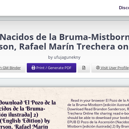
Disc
(Nacidos de la Bruma-Mistborn 
on, Rafael Marín Trechera o
by ufujagunekny
h GM Binder
Print / Generate PDF
Visit User Profile
Read in your browser El Pozo de la 
 download El Pozo de la
de la Bruma-Mistborn [edición ilustra
cidos de la Bruma-
Download Read Brandon Sanderson, R
ón ilustrada] 2)
Trechera Online file sharing read e-bo
should be able to download your book
(English Edition) by
EPUB El Pozo de la Ascensión (Nacido
rson, Rafael Marín
Mistborn [edición ilustrada] 2) By Br