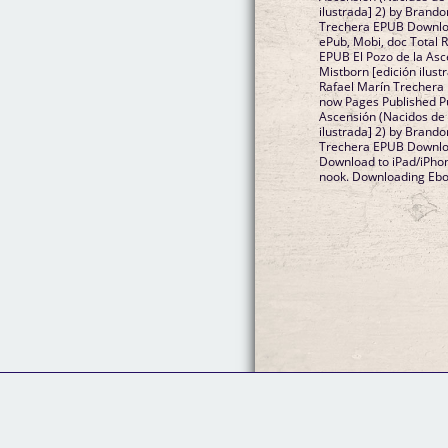
ilustrada] 2) by Brand
Trechera EPUB Downloa
ePub, Mobi, doc Total R
EPUB El Pozo de la Asc
Mistborn [edición ilus
Rafael Marín Trechera
now Pages Published Pu
Ascensión (Nacidos de
ilustrada] 2) by Brand
Trechera EPUB Downloa
Download to iPad/iPh
nook. Downloading Ebo