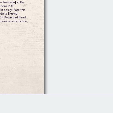
 ilustrada] 2) By
chera PDF
t easily. Rate this
 de la Bruma-
 PDF Download Read
era novels, fiction,
Follow Us