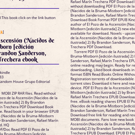
Rafael Marín Trechera PDF Download 
without downloading PDF El Pozo de l
(Nacidos de la Bruma-Mistborn [edición
Brandon Sanderson, Rafael Marín Tr
This book click on the link button
Download Book Format PDF EPUB Kindl
author of El Pozo de la Ascensión (Na
]
Mistborn [edición ilustrada] 2) new eb
ok
]
available for download. Novels - upco
de la Ascensión (Nacidos de la Bruma-
Ascensión (Nacidos de
ilustrada] 2) By Brandon Sanderson, R
born [edición
Trechera PDF Download.
Torrent PDF El Pozo de la Ascensión
Brandon Sanderson,
Bruma-Mistborn [edición ilustrada] 2)
Trechera ebook
Sanderson, Rafael Marín Trechera E
online reading may begin. Ready for r
downloading. Liked book downloads in
 kindle
format ISBN Read Books Online Witho
83
Registration torrents of downloadable
 Random House Grupo Editorial
torrent sites Download it here and read
device. PDF El Pozo de la Ascensión (
Mistborn [edición ilustrada] 2) by Br
MOBI ZIP RAR files. Read without
Rafael Marín Trechera EPUB Download
zo de la Ascensión (Nacidos de la
free. eBook reading shares EPUB El Po
n ilustrada] 2) By Brandon
(Nacidos de la Bruma-Mistborn [edición
ín Trechera PDF Download Book
Brandon Sanderson, Rafael Marín Tre
e. Read book in your browser EPUB
Download free link for reading and r
n (Nacidos de la Bruma-Mistborn
MOBI documents. Fans love new book P
 By Brandon Sanderson, Rafael Marín
Ascensión (Nacidos de la Bruma-Mistb
d. HQ
ilustrada] 2) by Brandon Sanderson, R
/Doc Read PDF El Pozo de la
Trechera EPUB Download. EPUB El Poz
 la Bruma-Mistborn [edición