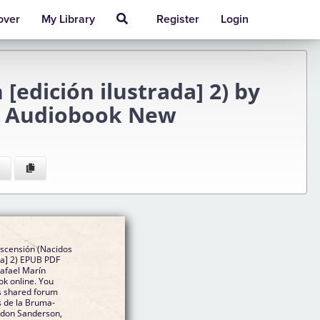
over
My Library
Register
Login
[edición ilustrada] 2) by
n Audiobook New
Ascensión (Nacidos
da] 2) EPUB PDF
afael Marín
ok online. You
s shared forum
s de la Bruma-
andon Sanderson,