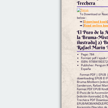
Trechera
To Download or Read 
below :
➡ [
Download book
➡ [
Read online bo
El Pozo de la 
la Bruma-Mist
ilustrada] 2) 
Rafael Marín 
Page: 784
Format: pdf / epub /
ISBN: 97884180372
Publisher: Penguin
España
Format PDF | EPUB | 
downloading EPUB El Po
Bruma-Mistborn [edició
Sanderson, Rafael Mar
Format PDF EPUB Kindl
El Pozo de la Ascensió
[edición ilustrada] 2)
Trechera PDF Downloa
EPUB/MOBI/KINDLE/PDF
Ascensión (Nacidos de