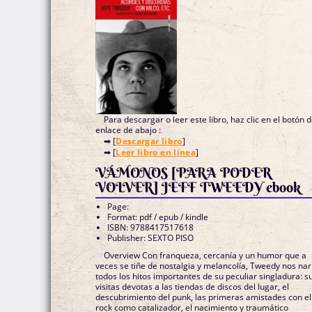
Para descargar o leer este libro, haz clic en el botón 
enlace de abajo :
➡ [
Descargar libro
]
➡ [
Leer libro en línea
]
VÁMONOS [PARA PODER
VOLVER] JEFF TWEEDY ebook
Page:
Format: pdf / epub / kindle
ISBN: 9788417517618
Publisher: SEXTO PISO
Overview Con franqueza, cercanía y un humor que a
veces se tiñe de nostalgia y melancolía, Tweedy nos nar
todos los hitos importantes de su peculiar singladura: s
visitas devotas a las tiendas de discos del lugar, el
descubrimiento del punk, las primeras amistades con el
rock como catalizador, el nacimiento y traumático