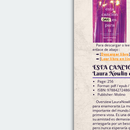
Para descargar o leer
enlace de abajo :
➡ [
Descargar libro
]
➡ [
Leer libro en lí
ESTA CANCIÓ
Laura Nowlin 
Page: 256
Format: pdf / epub /
ISBN: 97884272486
Publisher: Molino
Overview LauraNowli
para enamorarte.La mú
importante del mundo
primera vista. Es una d
su amistad es demasi
arriesgarla por un be
pero nunca esperaría 