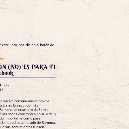
 este libro, haz clic en el botón de
nea
]
N (NO) ES PARA TI
ebook
 kindle
87
n vuelve con una nueva novela
sica es lo segundo más
.Ramona se enamoró de Sam a
e las pocas constantes en su vida, y
ado importante como para
so.Sam está enamorado de Ramona,
que sus sentimientos fuesen