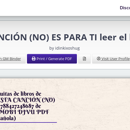
Disc
CIÓN (NO) ES PARA TI leer el 
by idinkixoshug
h GM Binder
Print / Generate PDF
Visit User Profile
itas de libros de
e ESTA CANCIÓN (NO)
788427248687 de
n MOBI DJVU PDF
pañola)