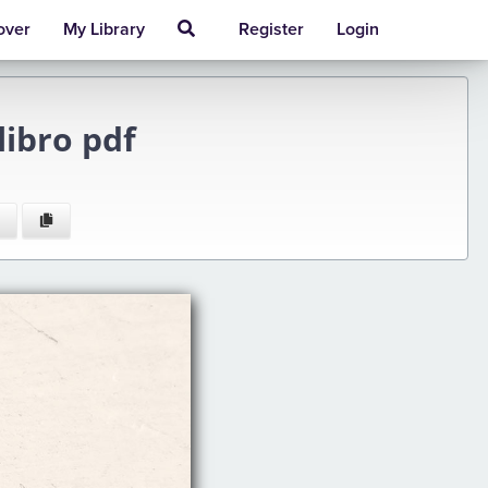
over
My Library
Register
Login
libro pdf