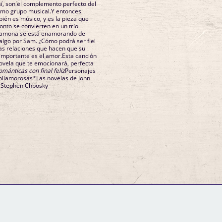
í, son el complemento perfecto del
omo grupo musical.Y entonces
én es músico, y es la pieza que
onto se convierten en un trío
 Ramona se está enamorando de
 algo por Sam. ¿Cómo podrá ser fiel
las relaciones que hacen que su
importante es el amor.Esta canción
novela que te emocionará, perfecta
mánticas con final feliz
Personajes
oliamorosas*Las novelas de John
 Stephen Chbosky
GM Binder
Further Information