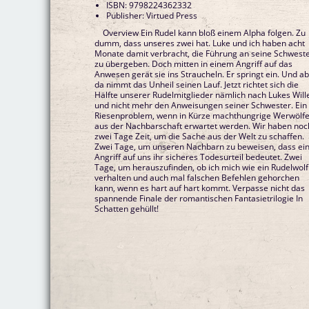
ISBN: 9798224362332
Publisher: Virtued Press
Overview Ein Rudel kann bloß einem Alpha folgen. Zu
dumm, dass unseres zwei hat. Luke und ich haben acht
Monate damit verbracht, die Führung an seine Schwest
zu übergeben. Doch mitten in einem Angriff auf das
Anwesen gerät sie ins Straucheln. Er springt ein. Und a
da nimmt das Unheil seinen Lauf. Jetzt richtet sich die
Hälfte unserer Rudelmitglieder nämlich nach Lukes Will
und nicht mehr den Anweisungen seiner Schwester. Ein
Riesenproblem, wenn in Kürze machthungrige Werwölf
aus der Nachbarschaft erwartet werden. Wir haben noc
zwei Tage Zeit, um die Sache aus der Welt zu schaffen.
Zwei Tage, um unseren Nachbarn zu beweisen, dass ei
Angriff auf uns ihr sicheres Todesurteil bedeutet. Zwei
Tage, um herauszufinden, ob ich mich wie ein Rudelwolf
verhalten und auch mal falschen Befehlen gehorchen
kann, wenn es hart auf hart kommt. Verpasse nicht das
spannende Finale der romantischen Fantasietrilogie In
Schatten gehüllt!