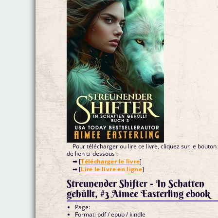
Pour télécharger ou lire ce livre, cliquez sur le bouton
de lien ci-dessous :
➡ [
Télécharger le livre
]
➡ [
Lire le livre en ligne
]
Streunender Shifter - In Schatten
gehüllt, #3 Aimee Easterling ebook
Page:
Format: pdf / epub / kindle