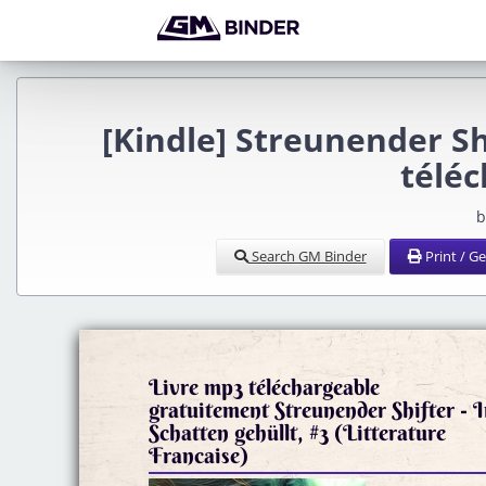
[Kindle] Streunender Shi
télé
b
Search GM Binder
Print / G
Livre mp3 téléchargeable
gratuitement Streunender Shifter - 
Schatten gehüllt, #3 (Litterature
Francaise)