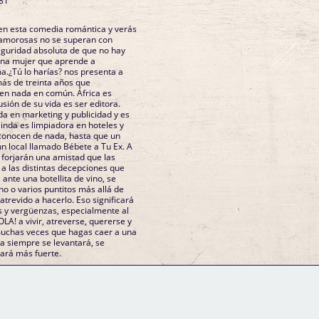
81
en esta comedia romántica y verás
amorosas no se superan con
seguridad absoluta de que no hay
una mujer que aprende a
a.¿Tú lo harías? nos presenta a
ás de treinta años que
en nada en común. África es
usión de su vida es ser editora.
a en marketing y publicidad y es
linda es limpiadora en hoteles y
e conocen de nada, hasta que un
un local llamado Bébete a Tu Ex. A
forjarán una amistad que las
 a las distintas decepciones que
 ante una botellita de vino, se
uno o varios puntitos más allá de
trevido a hacerlo. Eso significará
s y vergüenzas, especialmente al
OLA! a vivir, atreverse, quererse y
muchas veces que hagas caer a una
la siempre se levantará, se
hará más fuerte.
GM Binder
Further Information