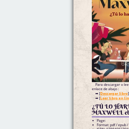
Para descargar o leer
enlace de abajo :
➡ [
Descargar libro
]
➡ [
Leer libro en lí
¿TÚ LO HAR
MAXWELL eb
Page:
Format: pdf / epub /