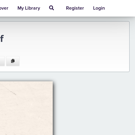
over
My Library
Register
Login
f