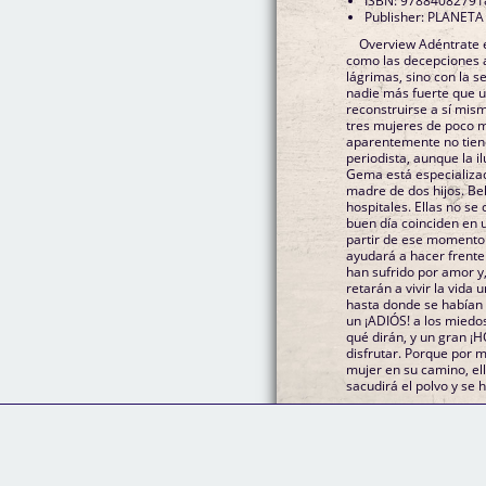
ISBN: 97884082791
Publisher: PLANETA
Overview Adéntrate 
como las decepciones 
lágrimas, sino con la 
nadie más fuerte que 
reconstruirse a sí mism
tres mujeres de poco m
aparentemente no tien
periodista, aunque la il
Gema está especializad
madre de dos hijos. Be
hospitales. Ellas no s
buen día coinciden en 
partir de ese momento 
ayudará a hacer frente
han sufrido por amor y,
retarán a vivir la vida 
hasta donde se habían a
un ¡ADIÓS! a los miedo
qué dirán, y un gran ¡H
disfrutar. Porque por 
mujer en su camino, el
sacudirá el polvo y se 