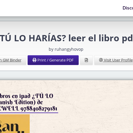
Disc
TÚ LO HARÍAS? leer el libro pd
by ruhangyhovop
h GM Binder
Print / Generate PDF
Visit User Profile
ibros en ipad ¿TÚ LO
ish Edition) de
ELL 9788408279181