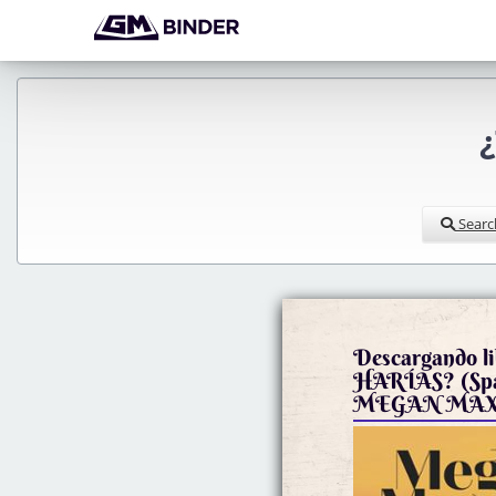
¿
Searc
Descargando l
HARÍAS? (Span
MEGAN MAXW