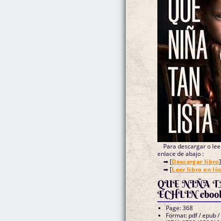
Para descargar o leer
enlace de abajo :
➡ [
Descargar libro
]
➡ [
Leer libro en lí
QUE NIÑA T
ECHLIN eboo
Page: 368
Format: pdf / epub /