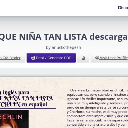
Disc
 QUE NIÑA TAN LISTA descargar
by anuckothepesh
h GM Binder
Print / Generate PDF
Visit User Profile
Overview La maternidad es difícil, 
n inglés para
equivocamos, pero cuando el instinto 
QUE NIÑA TAN LISTA
ignorar. Un thriller inquietante, oscuro 
CHLIN en español
una niña muy inteligente y sensible, p
pero de un tiempo a esta parte su co
y Charlotte, su madre, está muy preo
comportamiento imprevisible y que e
llegar a ser antisocial, ha desaparecido
convertido en una criatura dócil y com