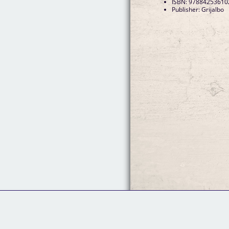
ISBN: 97884253610
Publisher: Grijalbo