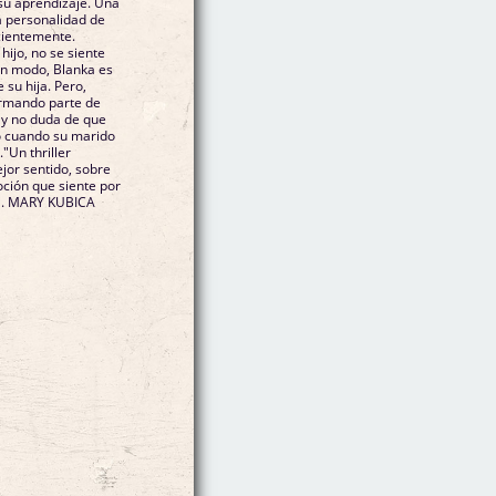
su aprendizaje. Una
a personalidad de
ecientemente.
ijo, no se siente
ún modo, Blanka es
 su hija. Pero,
ormando parte de
 y no duda de que
so cuando su marido
"Un thriller
jor sentido, sobre
oción que siente por
er". MARY KUBICA