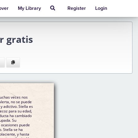
over
My Library
Register
Login
 gratis
muchas veces nos
alerta, no se puede
y adictivo. Stella es
recoz para su edad,
nducta ha cambiado
cupada. Su
n ocasiones puede
. Stella se ha
placiente, y hasta