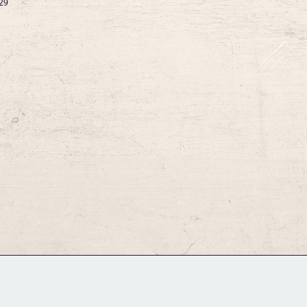
29
GM Binder
Further Information