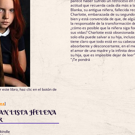
parece haber sufrido un retroceso en 
actitud que recuerda cada día más a l
Blanka, su antigua niñera, fallecida r
Charlotte, embarazada de su segundo h
bien y está convencida de que, de alg
la responsable de la transformación de
¿cómo es posible que la niñera siga f
sus vidas? Charlotte está obsesionada
solo ella puede salvar a su hija, inclu
tiene claro que todo está en su cabeza.
absorbente y desconcertante, en el me
el amor de una madre y la infinita dev
su hija, que es imposible dejar de le
"¡Te pondrá
 este libro, haz clic en el botón de
nea
]
AN LISTA HELENA
k
 kindle