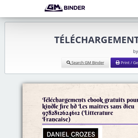
TÉLÉCHARGEMENTS 
by
Search GM Binder
Print / G
Téléchargements ebook gratuits pou
kindle fire hd Les maîtres sans dieu
9782812624612 (Litterature
Francaise)