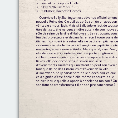
Format: pdf / epub / kindle
ISBN: 9782376715603
Publisher: Hachette Heroes
Overview Sally Skellington est devenue officiellement 
nouvelle Reine des Citrouilles après son union avec son
véritable amour, Jack. Mais si Sally adore Jack de tout s
être de tissu, elle ne peut en dire autant de son nouvea
rôle de reine de la ville d'Halloween. Se retrouvant sous
feu des projecteurs et devant faire face à toute sorte de
tâches incombant à la reine, elle ne peut s'empêcher d
se demander si elle n'a pas échangé une captivité contr
une autre, aussi dorée soit-elle. Mais quand, avec Zéro,
elle découvre accidentellement une porte longtemps
cachée menant à un ancien royaume appelé la ville des
Rêves, elle déclenche sans le savoir une série
d'événements sinistres qui mettront en péril son avenir
tant que Reine des Citrouilles et l'avenir de la ville
d'Halloween. Sally parviendra-t-elle à découvrir ce que
cela signifie d'être fidèle à elle-même et pourra-t-elle
sauver la ville qu'elle a appris à appeler sa maison ? Ou
son futur se transformera-t-il en son pire cauchemar ?