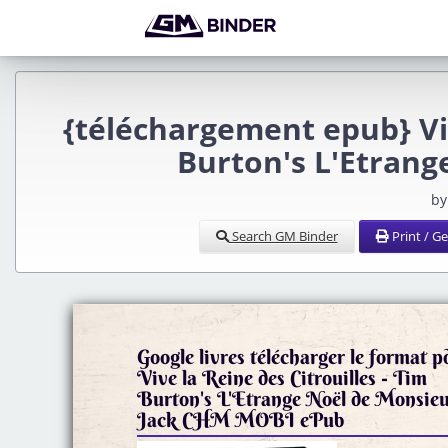
{téléchargement epub} Viv
Burton's L'Etrang
by
Search GM Binder
Print / G
Google livres télécharger le format p
Vive la Reine des Citrouilles - Tim
Burton's L'Etrange Noël de Monsie
Jack CHM MOBI ePub