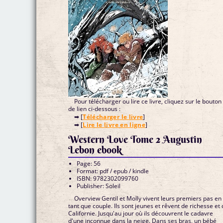
Pour télécharger ou lire ce livre, cliquez sur le bouton
de lien ci-dessous :
➡ [
Télécharger le livre
]
➡ [
Lire le livre en ligne
]
Western Love Tome 2 Augustin
Lebon ebook
Page: 56
Format: pdf / epub / kindle
ISBN: 9782302099760
Publisher: Soleil
Overview Gentil et Molly vivent leurs premiers pas en
tant que couple. Ils sont jeunes et rêvent de richesse et
Californie. Jusqu'au jour où ils découvrent le cadavre
d'une inconnue dans la neige. Dans ses bras, un bébé