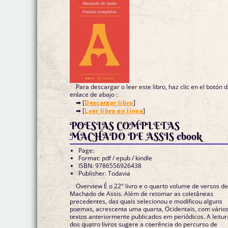
Para descargar o leer este libro, haz clic en el botón 
enlace de abajo :
➡ [
Descargar libro
]
➡ [
Leer libro en línea
]
POESIAS COMPLETAS
MACHADO DE ASSIS ebook
Page:
Format: pdf / epub / kindle
ISBN: 9786556926438
Publisher: Todavia
Overview É o 22º livro e o quarto volume de versos d
Machado de Assis. Além de retomar as coletâneas
precedentes, das quais selecionou e modificou alguns
poemas, acrescenta uma quarta, Ocidentais, com vário
textos anteriormente publicados em periódicos. A leitur
dos quatro livros sugere a coerência do percurso de