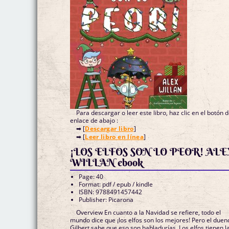
Para descargar o leer este libro, haz clic en el botón 
enlace de abajo :
➡ [
Descargar libro
]
➡ [
Leer libro en línea
]
¡LOS ELFOS SON LO PEOR! ALE
WILLAN ebook
Page: 40
Format: pdf / epub / kindle
ISBN: 9788491457442
Publisher: Picarona
Overview En cuanto a la Navidad se refiere, todo el
mundo dice que ¡los elfos son los mejores! Pero el duen
Gilbert sabe que eso son habladurías. Los elfos tienen la