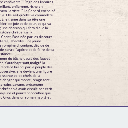
e captivante. " Page des libraires
rillant, enflammé, riche en
ravo l'artiste !" Le Canard enchainé
lïa. Elle sait qu'elle va commettre
. Elle trame dans sa tête une
bler, de joie et de peur, et qui va
 une décision qui fera d'elle la
istoire chrétienne. »
s-Christ. Fascinée par les discours
arse, Théoklïa, une jeune
ie romaine d'Iconium, décide de
de suivre l'apôtre et de faire de sa
istance.
ent du bûcher, puis des fauves
rer, s'autobaptisant malgré la
étendard brandi par le peuple des
bversive, elle devient une figure
aissante et les chefs de la
 danger qui monte, réagissent...
e certains savants présentent
chrétien à avoir circulé par écrit -
majeure et pourtant occultée que
ric Gros dans un roman habité et
GM Binder
Further Information