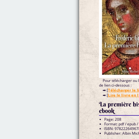
Pour télécharger ou li
de lien ci-dessous :
➡ [
Télécharger le l
➡ [
Lire le livre en 
La première hi
ebook
Page: 208
Format: pdf / epub /
ISBN: 97822264967
Publisher: Albin Mic