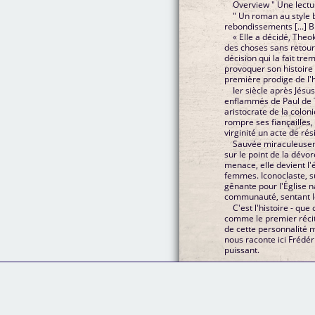
Overview " Une lectur
" Un roman au style b
rebondissements [...] B
« Elle a décidé, Theok
des choses sans retour
décision qui la fait trem
provoquer son histoire ;
première prodige de l'h
Ier siècle après Jésu
enflammés de Paul de T
aristocrate de la colon
rompre ses fiançailles, 
virginité un acte de rés
Sauvée miraculeusem
sur le point de la dévo
menace, elle devient l'
femmes. Iconoclaste, su
gênante pour l'Église n
communauté, sentant le
C'est l'histoire - qu
comme le premier récit 
de cette personnalité 
nous raconte ici Frédé
puissant.