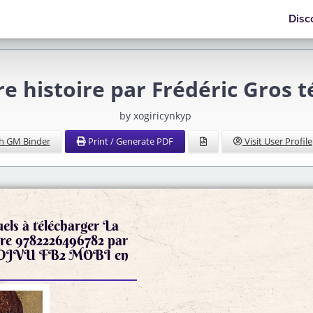
Disc
re histoire par Frédéric Gros
by xogiricynkyp
h GM Binder
Print / Generate PDF
Visit User Profile
els à télécharger La
ire 9782226496782 par
s DJVU FB2 MOBI en