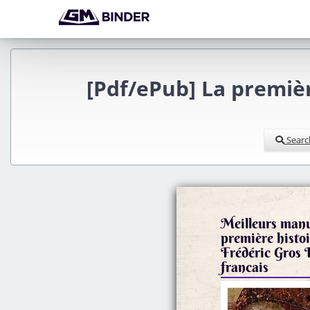
[Pdf/ePub] La premiè
Searc
Meilleurs manu
première histo
Frédéric Gro
francais