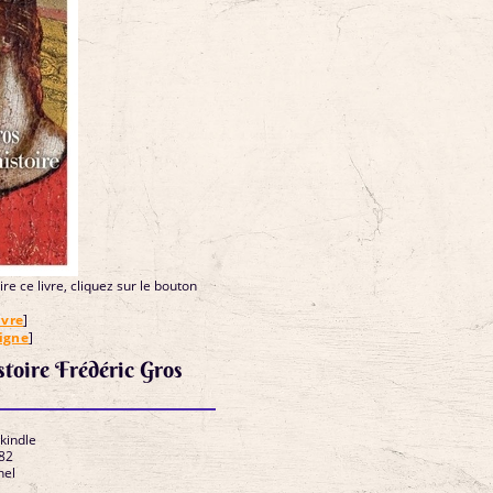
re ce livre, cliquez sur le bouton
ivre
]
ligne
]
stoire Frédéric Gros
 kindle
82
hel