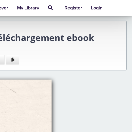
over
My Library
Register
Login
 téléchargement ebook