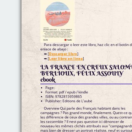
Para descargar o leer este libro, haz clic en el botón 
enlace de abajo :
➡ [
Descargar libro
]
➡ [
Leer libro en línea
]
LA FRANCE EN CREUX SALOM
BERLIOUX, FÉLIX ASSOULY
ebook
Page:
Format: pdf / epub / kindle
ISBN: 9782815959865
Publisher: Editions de L'aube
Overview Qui parle des Français habitant dans les
campagnes ? Pas grand monde, finalement. Quest-ce qu
les différencie de ceux des grandes villes, ou au contrai
les rassemble ? Il nest pas question ici dénoncer de
nouveau les mêmes clichés attribués aux "campagnards
mais bien de dresser un portrait réaliste, neuf et surtou