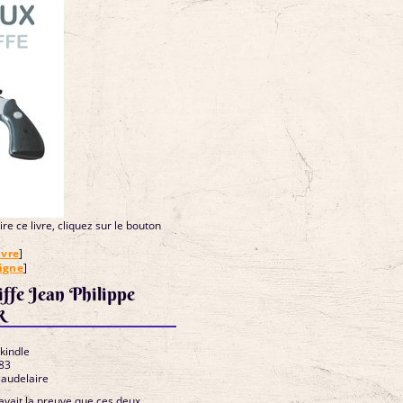
re ce livre, cliquez sur le bouton
ivre
]
ligne
]
iffe Jean Philippe
k
 kindle
83
Baudelaire
vait la preuve que ces deux