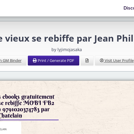
Disc
e vieux se rebiffe par Jean Phi
by lyjimojasaka
h GM Binder
Print / Generate PDF
Visit User Profile
s ebooks gratuitement
 se rebiffe MOBI FB2
h 9791020374783 par
Chatelain