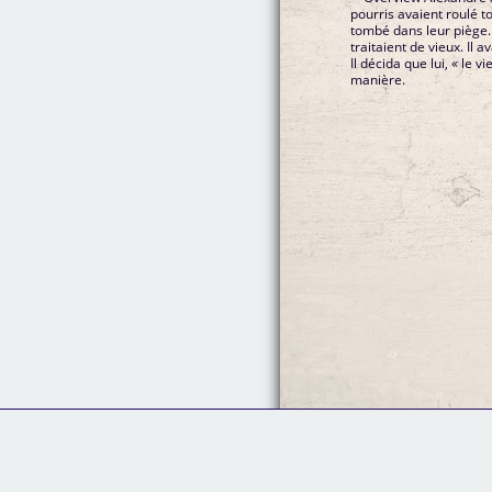
pourris avaient roulé t
tombé dans leur piège. En
traitaient de vieux. Il a
Il décida que lui, « le v
manière.