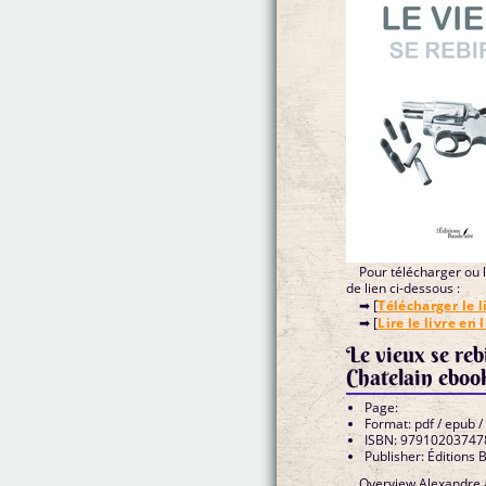
Pour télécharger ou li
de lien ci-dessous :
➡ [
Télécharger le l
➡ [
Lire le livre en 
Le vieux se reb
Chatelain eboo
Page:
Format: pdf / epub /
ISBN: 97910203747
Publisher: Éditions 
Overview Alexandre a