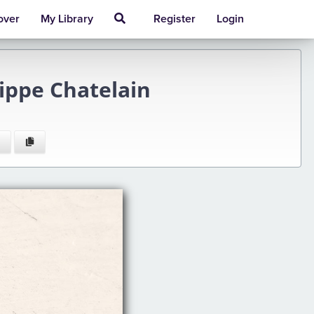
over
My Library
Register
Login
lippe Chatelain