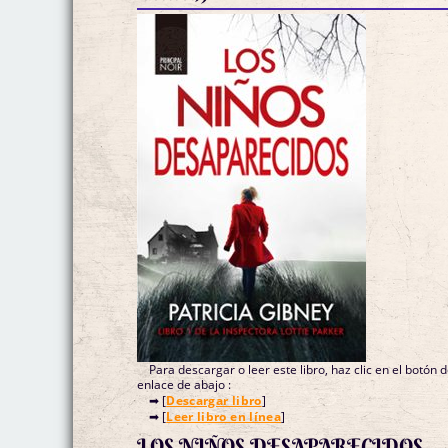
Para descargar o leer este libro, haz clic en el botón 
enlace de abajo :
➡ [
Descargar libro
]
➡ [
Leer libro en línea
]
LOS NIÑOS DESAPARECIDOS