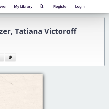
over
My Library
Register
Login
er, Tatiana Victoroff