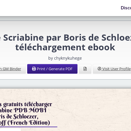
Disc
Scriabine par Boris de Schloez
téléchargement ebook
by chyknykuhege
h GM Binder
Print / Generate PDF
Visit User Profile
s gratuits télécharger
riabine PDB MOBI
s de Schloezer,
off (French Edition)