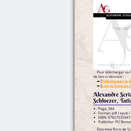
Pour télécharger ou li
de lien ci-dessous :
➡ [
Télécharger le l
➡ [
Lire le livre en 
Alexandre Scri
Schloezer, Tat
Page: 344
Format: pdf / epub /
ISBN: 97827535947
Publisher: PU Renn
Overview Boris de Sch