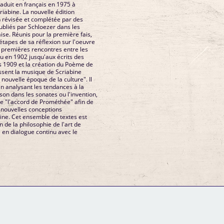
traduit en français en 1975 à
criabine. La nouvelle édition
 révisée et complétée par des
publiés par Schloezer dans les
ise. Réunis pour la première fais,
 étapes de sa réflexion sur l'oeuvre
s premières rencontres entre les
en 1902 jusqu'aux écrits des
 1909 et la création du Poème de
essent la musique de Scriabine
ouvelle époque de la culture". Il
 en analysant les tendances à la
son dans les sonates ou l'invention,
e "l'accord de Prométhée" afin de
 nouvelles conceptions
ne. Cet ensemble de textes est
n de la philosophie de l'art de
 en dialogue continu avec le
GM Binder
Further Information