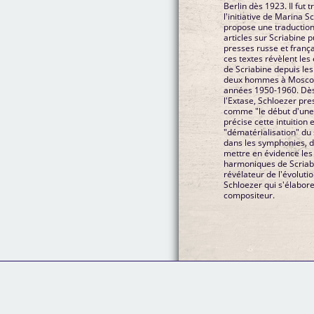
Berlin dès 1923. Il fut 
l'initiative de Marina S
propose une traduction
articles sur Scriabine 
presses russe et frança
ces textes révèlent les
de Scriabine depuis le
deux hommes à Moscou 
années 1950-1960. Dès
l'Extase, Schloezer pr
comme "le début d'une n
précise cette intuition
"dématérialisation" du 
dans les symphonies, d
mettre en évidence les
harmoniques de Scriabi
révélateur de l'évolutio
Schloezer qui s'élabore
compositeur.