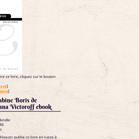
re ce livre, cliquez sur le bouton
ivre
]
ligne
]
abine Boris de
iana Victoroff ebook
 kindle
46
es
loezer publia ce livre en russe à