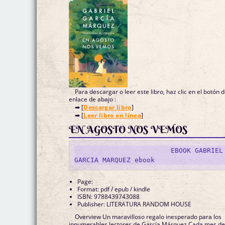
Para descargar o leer este libro, haz clic en el botón 
enlace de abajo :
➡ [
Descargar libro
]
➡ [
Leer libro en línea
]
EN AGOSTO NOS VEMOS
			EBOOK GABRIEL 
Page:
Format: pdf / epub / kindle
ISBN: 9788439743088
Publisher: LITERATURA RANDOM HOUSE
Overview Un maravilloso regalo inesperado para los
innumerables lectores de García Márquez.Cada mes d