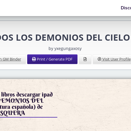
Disc
DOS LOS DEMONIOS DEL CIELO 
by yxegungaxosy
h GM Binder
Print / Generate PDF
Visit User Profile
libros descargar ipad
DEMONIOS DEL
OSQUERA