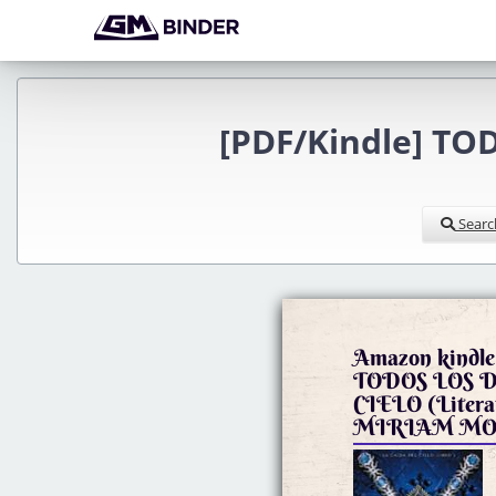
[PDF/Kindle] TO
Searc
Amazon kindle 
TODOS LOS 
CIELO (Literatura española) de
MIRIAM M