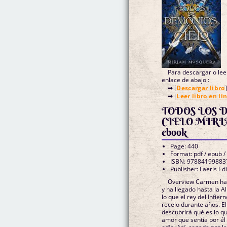
Para descargar o leer
enlace de abajo :
➡ [
Descargar libro
]
➡ [
Leer libro en lí
TODOS LOS 
CIELO MIR
ebook
Page: 440
Format: pdf / epub /
ISBN: 97884199883
Publisher: Faeris Edi
Overview Carmen ha
y ha llegado hasta la 
lo que el rey del Infie
recelo durante años. E
descubrirá qué es lo qu
amor que sentía por é