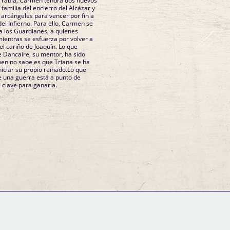
la rabia, Carmen tendrá dos nuevos
 familia del encierro del Alcázar y
 arcángeles para vencer por fin a
del Infierno. Para ello, Carmen se
 a los Guardianes, a quienes
mientras se esfuerza por volver a
el cariño de Joaquín. Lo que
 Dancaire, su mentor, ha sido
en no sabe es que Triana se ha
niciar su propio reinado.Lo que
 una guerra está a punto de
 clave para ganarla.
GM Binder
Further Information