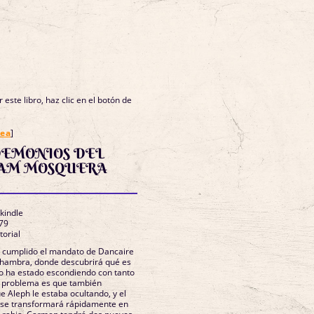
 este libro, haz clic en el botón de
nea
]
DEMONIOS DEL
IAM MOSQUERA
 kindle
79
torial
 cumplido el mandato de Dancaire
Alhambra, donde descubrirá qué es
rno ha estado escondiendo con tanto
l problema es que también
e Aleph le estaba ocultando, y el
l se transformará rápidamente en