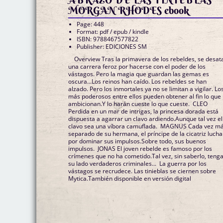
MORGAN RHODES ebook
Page: 448
Format: pdf / epub / kindle
ISBN: 9788467577822
Publisher: EDICIONES SM
Overview Tras la primavera de los rebeldes, se desat
una carrera feroz por hacerse con el poder de los
vástagos. Pero la magia que guardan las gemas es
oscura...Los reinos han caído. Los rebeldes se han
alzado. Pero los inmortales ya no se limitan a vigilar. Lo
más poderosos entre ellos pueden obtener al fin lo que
ambicionan.Y lo harán cueste lo que cueste. CLEO
Perdida en un mar de intrigas, la princesa dorada está
dispuesta a agarrar un clavo ardiendo.Aunque tal vez el
clavo sea una víbora camuflada. MAGNUS Cada vez m
separado de su hermana, el príncipe de la cicatriz lucha
por dominar sus impulsos.Sobre todo, sus buenos
impulsos. JONAS El joven rebelde es famoso por los
crímenes que no ha cometido.Tal vez, sin saberlo, tenga
su lado verdaderos criminales... La guerra por los
vástagos se recrudece. Las tinieblas se ciernen sobre
Mytica.También disponible en versión digital