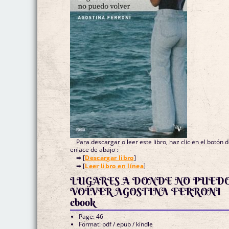
Para descargar o leer este libro, haz clic en el botón 
enlace de abajo :
➡ [
Descargar libro
]
➡ [
Leer libro en línea
]
LUGARES A DONDE NO PUED
VOLVER AGOSTINA FERRONI
ebook
Page: 46
Format: pdf / epub / kindle