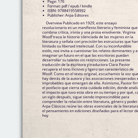
Page: 176
Format: pdf / epub / kindle
ISBN: 9788419558992
Publisher: Arpa Editores
Overview Publicado en 1929, este ensayo
revolucionario es un manifiesto literario y feminista que
combina crítica, ironía y una prosa envolvente. Virginia
Woolf traza la historia silenciada de las mujeres en la
literatura y señala con precisión las estructuras que ha
limitado su libertad intelectual. Con su inconfundible
estilo, nos invita a cuestionar los relatos dominantes y a
imaginar un futuro en el que las escritoras puedan
desarrollar su talento sin restricciones. La presente
traducción de la escritora y traductora Clara Pastor
recupera el tono incisivo y ligero tan característico de
Woolf. Como en el texto original, escuchamos la voz qu
hay detrás de la autora y las asociaciones inesperadas 
improbables que emergen de ella. Asimismo, Pastor fi
el posfacio que cierra esta cuidada edición, donde anali
el impacto que tuvo esta obra en su tiempo y por qué, c
un siglo después, sigue siendo imprescindible para
comprender la relación entre literatura, género y poder
Arpa Clásicos reúne las obras esenciales de la literatur
el pensamiento en ediciones diseñadas para el lector d
hoy