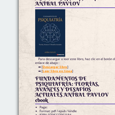
ANÍBAL PAVLOV
Para descargar o leer este libro, haz clic en el botón 
enlace de abajo :
➡ [
Descargar libro
]
➡ [
Leer libro en línea
]
FUNDAMENTOS DE
PSIQUIATRÍA: TEORÍAS,
AVANCES Y DESAFÍOS
ACTUALES ANÍBAL PAVLOV
ebook
Page:
Format: pdf / epub / kindle
ISBN: 9798227902184