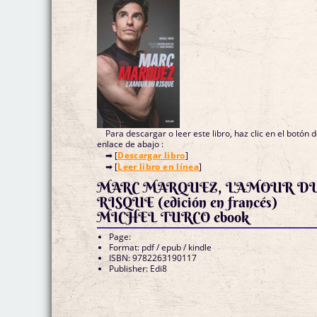
Para descargar o leer este libro, haz clic en el botón 
enlace de abajo :
➡ [
Descargar libro
]
➡ [
Leer libro en línea
]
MARC MARQUEZ, L'AMOUR D
RISQUE (edición en francés)
MICHEL TURCO ebook
Page:
Format: pdf / epub / kindle
ISBN: 9782263190117
Publisher: Edi8