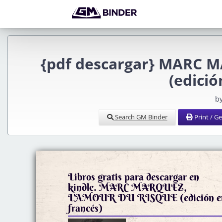
{pdf descargar} MARC 
(edició
b
Search GM Binder
Print / G
Libros gratis para descargar en
kindle. MARC MARQUEZ,
L'AMOUR DU RISQUE (edición en
francés)