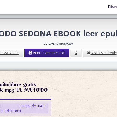
Disc
ODO SEDONA EBOOK leer epub
by yxegungaxosy
h GM Binder
Print / Generate PDF
Visit User Profile
diolibros gratis
s de mp3 EL METODO
OK de HALE 