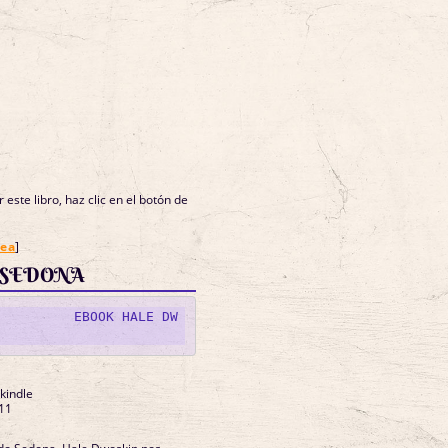
 este libro, haz clic en el botón de
nea
]
 SEDONA
OK HALE DW
 kindle
11