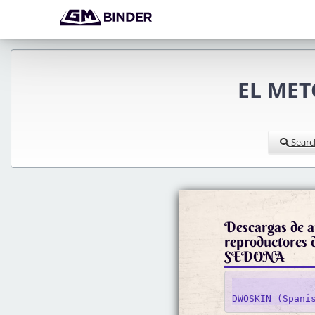
EL MET
Searc
Descargas de au
reproductore
SEDONA
			EBO