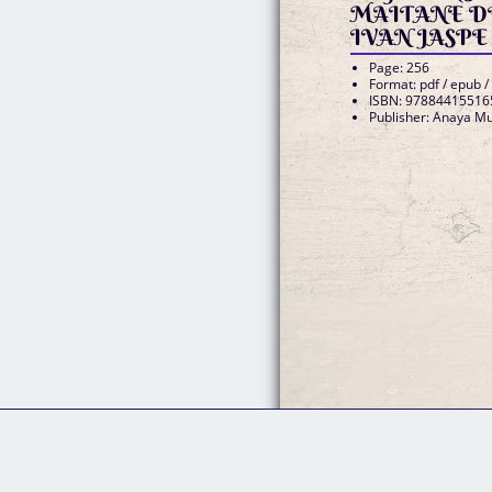
MAITANE D
IVAN JASPE
Page: 256
Format: pdf / epub /
ISBN: 97884415516
Publisher: Anaya Mu