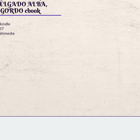
ELGADO ALBA,
 GORDO ebook
 kindle
57
ltimedia
GM Binder
Further Information