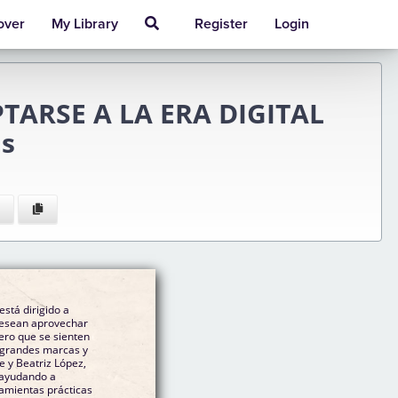
over
My Library
Register
Login
TARSE A LA ERA DIGITAL
is
stá dirigido a
desean aprovechar
ero que se sienten
 grandes marcas y
 y Beatriz López,
 ayudando a
ramientas prácticas