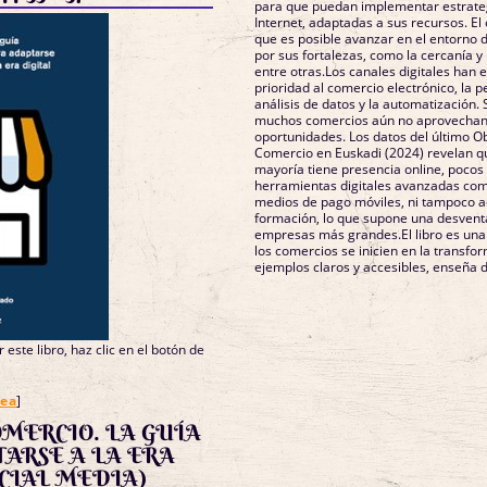
para que puedan implementar estrateg
Internet, adaptadas a sus recursos. El
que es posible avanzar en el entorno d
por sus fortalezas, como la cercanía y 
entre otras.Los canales digitales han
prioridad al comercio electrónico, la p
análisis de datos y la automatización.
muchos comercios aún no aprovechan
oportunidades. Los datos del último O
Comercio en Euskadi (2024) revelan q
mayoría tiene presencia online, pocos 
herramientas digitales avanzadas com
medios de pago móviles, ni tampoco a
formación, lo que supone una desventa
empresas más grandes.El libro es una 
los comercios se inicien en la transfor
ejemplos claros y accesibles, enseña 
 este libro, haz clic en el botón de
nea
]
MERCIO. LA GUÍA
ARSE A LA ERA
OCIAL MEDIA)