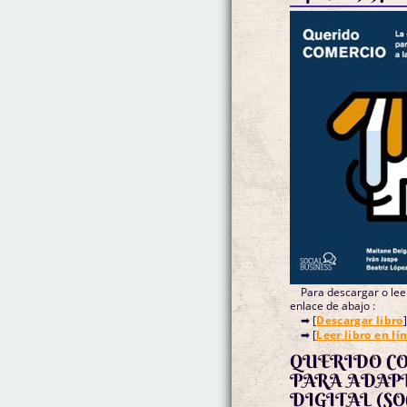
Para descargar o leer
enlace de abajo :
➡ [
Descargar libro
]
➡ [
Leer libro en lí
QUERIDO CO
PARA ADAPT
DIGITAL (S