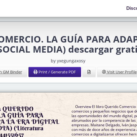
Disc
COMERCIO. LA GUÍA PARA ADAP
SOCIAL MEDIA) descargar grat
by yxegungaxosy
h GM Binder
Print / Generate PDF
Visit User Profile
Overview El libro Querido Comercio e
les QUERIDO
comercios y pequeños negocios que 
LA GUÍA PARA
las oportunidades del mundo digital, p
A LA ERA DIGITAL
abrumados por la competencia de las
empresas. Maitane Delgado, Iván Jaspe
A) (Literatura
con más de doce años de experiencia
441551657
comercios a digitalizarse ofrecen her