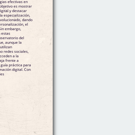
ias efectivas en
 objetivo es mostrar
igital y destacar
la especialización,
 evolucionado, dando
ersonalización, el
 Sin embargo,
 estas
bservatorio del
ue, aunque la
utilizan
o redes sociales,
cceden a la
ja frente a
guía práctica para
mación digital. Con
des