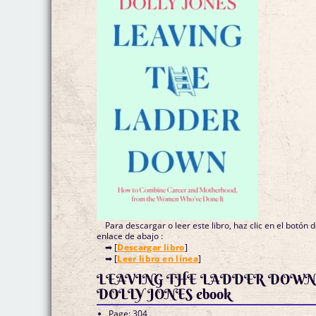
Para descargar o leer este libro, haz clic en el botón 
enlace de abajo :
➡ [
Descargar libro
]
➡ [
Leer libro en línea
]
LEAVING THE LADDER DOW
DOLLY JONES ebook
Page: 304