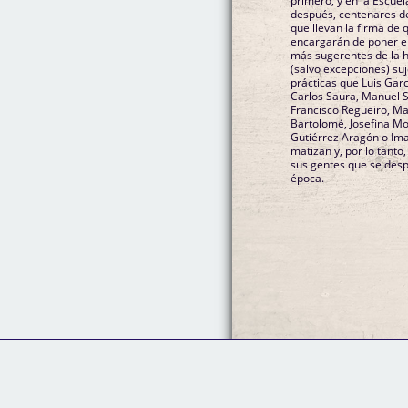
primero, y en la Escuel
después, centenares d
que llevan la firma de
encargarán de poner en
más sugerentes de la hi
(salvo excepciones) suj
prácticas que Luis Gar
Carlos Saura, Manuel S
Francisco Regueiro, Mar
Bartolomé, Josefina Mo
Gutiérrez Aragón o Ima
matizan y, por lo tanto
sus gentes que se desp
época.