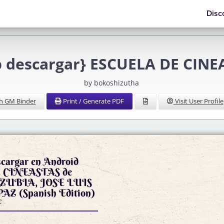
Disc
 descargar} ESCUELA DE CINE
by bokoshizutha
h GM Binder
Print / Generate PDF
Visit User Profile
scargar en Android
 CINEASTAS de
ZUBIA, JOSE LUIS
Z (Spanish Edition)
F