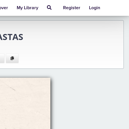
over
My Library
Register
Login
ASTAS