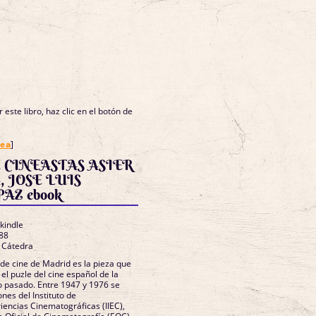
 este libro, haz clic en el botón de
nea
]
 CINEASTAS ASIER
 JOSE LUIS
AZ ebook
 kindle
88
s Cátedra
de cine de Madrid es la pieza que
el puzle del cine español de la
o pasado. Entre 1947 y 1976 se
ones del Instituto de
iencias Cinematográficas (IIEC),