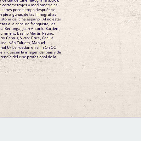
a Oficial de Cinematografía (EOC),
e cortometrajes y mediometrajes
 quienes poco tiempo después se
 pie algunas de las filmografías
storia del cine español. Al no estar
etas a la censura franquista, las
cía Berlanga, Juan Antonio Bardem,
ummers, Basilio Martín Patino,
io Camus, Víctor Erice, Cecilia
lina, Iván Zulueta, Manuel
nol Uribe ruedan en el IIEC-EOC
, enriquecen la imagen del país y de
rendía del cine profesional de la
GM Binder
Further Information