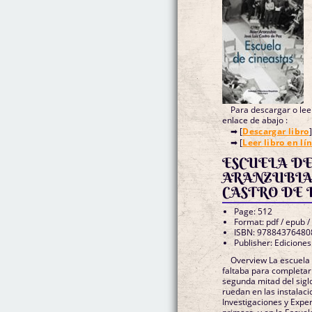
Para descargar o leer
enlace de abajo :
➡ [
Descargar libro
]
➡ [
Leer libro en lí
ESCUELA DE
ARANZUBIA,
CASTRO DE P
Page: 512
Format: pdf / epub /
ISBN: 97884376480
Publisher: Edicione
Overview La escuela 
faltaba para completar 
segunda mitad del sigl
ruedan en las instalaci
Investigaciones y Exper