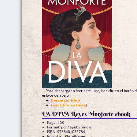
Para descargar o leer este libro, haz clic en el botón 
enlace de abajo :
➡ [
Descargar libro
]
➡ [
Leer libro en línea
]
LA DIVA Reyes Monforte ebook
Page: 568
Format: pdf / epub / kindle
ISBN: 9788401035784
Publisher: Plaza&janes