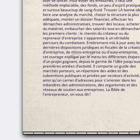
oser se lancer. Pour éviter les embûches, il faut une
méthode implacable, des fonds, un peu d'esprit pratiqu
et surtout beaucoup de sang-froid. Trouver LA bonne id
faire une analyse du marché, choisir la structure la plus
adéquate, monter un dossier financier, effectuer les
démarches administratives, trouver des locaux, acheter
du matériel, embaucher des salariés tout en démarcha
les premiers clients : le chemin du créateur ou du
repreneur d'entreprise s'apparente à un véritable
parcours du combattant. Entièrement mis à jour avec le
dernières dispositions juridiques et fiscales de la créati
d'entreprise, de micro-entreprise ou d'auto-entreprise,
cet ouvrage explique par le menu les différentes étapes
d'un projet gagnant, depuis le germe de l'idée jusqu'au
premières années d'activité. Il comporte un guide des
marchés porteurs, un répertoire des aides et des
subventions publiques et privées par secteurs d'activité
ainsi qu'un carnet d'adresses pour s'orienter dans les
méandres des administrations, des organismes et des
réseaux de soutien aux entreprises. La Bible de
l'entrepreneur, on vous dit !