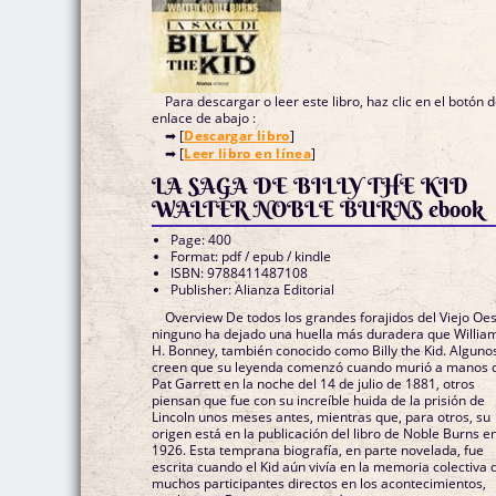
Para descargar o leer este libro, haz clic en el botón 
enlace de abajo :
➡ [
Descargar libro
]
➡ [
Leer libro en línea
]
LA SAGA DE BILLY THE KID
WALTER NOBLE BURNS ebook
Page: 400
Format: pdf / epub / kindle
ISBN: 9788411487108
Publisher: Alianza Editorial
Overview De todos los grandes forajidos del Viejo Oe
ninguno ha dejado una huella más duradera que Willia
H. Bonney, también conocido como Billy the Kid. Alguno
creen que su leyenda comenzó cuando murió a manos 
Pat Garrett en la noche del 14 de julio de 1881, otros
piensan que fue con su increíble huida de la prisión de
Lincoln unos meses antes, mientras que, para otros, su
origen está en la publicación del libro de Noble Burns e
1926. Esta temprana biografía, en parte novelada, fue
escrita cuando el Kid aún vivía en la memoria colectiva 
muchos participantes directos en los acontecimientos,