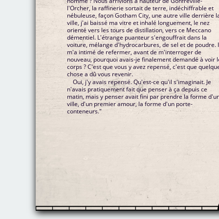
homme ? Nous arrivions à hauteur de Gonfreville-
l'Orcher, la raffinerie sortait de terre, indéchiffrable et
nébuleuse, façon Gotham City, une autre ville derrière l
ville, j'ai baissé ma vitre et inhalé longuement, le nez
orienté vers les tours de distillation, vers ce Meccano
démentiel. L'étrange puanteur s'engouffrait dans la
voiture, mélange d'hydrocarbures, de sel et de poudre. I
m'a intimé de refermer, avant de m'interroger de
nouveau, pourquoi avais-je finalement demandé à voir l
corps ? C'est que vous y avez repensé, c'est que quelqu
chose a dû vous revenir.
Oui, j'y avais repensé. Qu'est-ce qu'il s'imaginait. Je
n'avais pratiquement fait que penser à ça depuis ce
matin, mais y penser avait fini par prendre la forme d'u
ville, d'un premier amour, la forme d'un porte-
conteneurs."