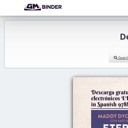
D
Searc
Descarga gratui
electrónico
in Spanish 97