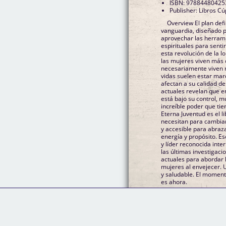
ISBN: 97884480425
Publisher: Libros Cú
Overview El plan defi
vanguardia, diseñado p
aprovechar las herrami
espirituales para sent
esta revolución de la 
las mujeres viven más 
necesariamente viven m
vidas suelen estar ma
afectan a su calidad de
actuales revelan que e
está bajo su control, 
increíble poder que tie
Eterna Juventud es el l
necesitan para cambiar
y accesible para abraza
energía y propósito. E
y líder reconocida int
las últimas investigaci
actuales para abordar 
mujeres al envejecer. 
y saludable. El momen
es ahora.