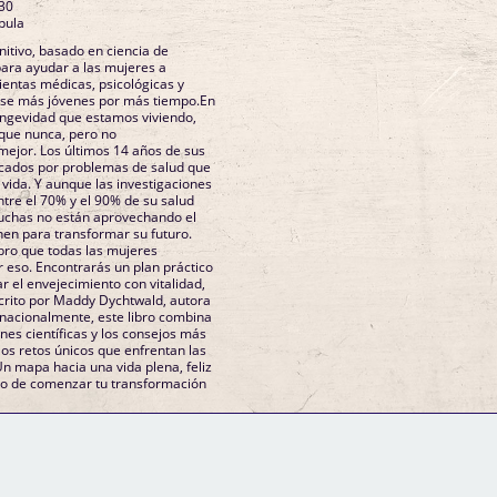
30
pula
nitivo, basado en ciencia de
ara ayudar a las mujeres a
entas médicas, psicológicas y
irse más jóvenes por más tiempo.En
longevidad que estamos viviendo,
que nunca, pero no
ejor. Los últimos 14 años de sus
rcados por problemas de salud que
 vida. Y aunque las investigaciones
ntre el 70% y el 90% de su salud
muchas no están aprovechando el
nen para transformar su futuro.
ibro que todas las mujeres
 eso. Encontrarás un plan práctico
r el envejecimiento con vitalidad,
scrito por Maddy Dychtwald, autora
ernacionalmente, este libro combina
ones científicas y los consejos más
los retos únicos que enfrentan las
Un mapa hacia una vida plena, feliz
to de comenzar tu transformación
GM Binder
Further Information