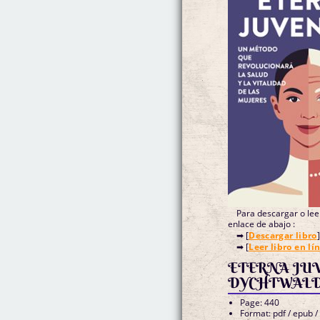
Para descargar o leer
enlace de abajo :
➡ [
Descargar libro
]
➡ [
Leer libro en lí
ETERNA JU
DYCHTWALD 
Page: 440
Format: pdf / epub /