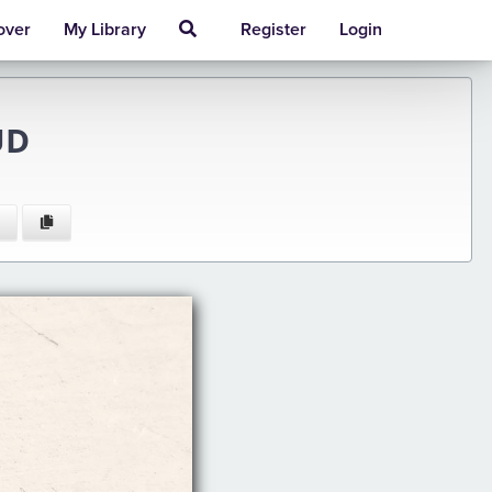
over
My Library
Register
Login
UD