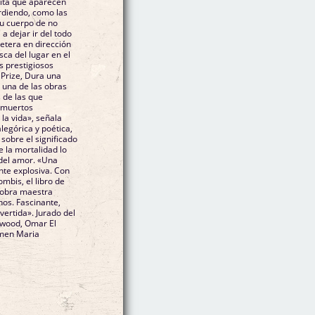
rita que aparecen
rdiendo, como las
u cuerpo de no
a dejar ir del todo
retera en dirección
sca del lugar en el
 prestigiosos
 Prize, Dura una
 una de las obras
 de las que
 muertos
la vida», señala
legórica y poética,
sobre el significado
e la mortalidad lo
 amor. «Una
nte explosiva. Con
ombis, el libro de
 obra maestra
os. Fascinante,
rtida». Jurado del
twood, Omar El
rmen Maria