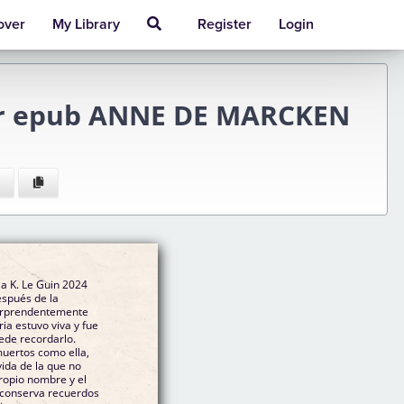
over
My Library
Register
Login
er epub ANNE DE MARCKEN
a K. Le Guin 2024
espués de la
sorprendentemente
ede recordarlo.
muertos como ella,
ida de la que no
ropio nombre y el
o conserva recuerdos