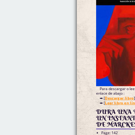
Para descargar o leer
enlace de abajo :
➡ [
Descargar libro
]
➡ [
Leer libro en lí
DURA UNA 
UN INSTANT
DE MARCKEN
Page: 142