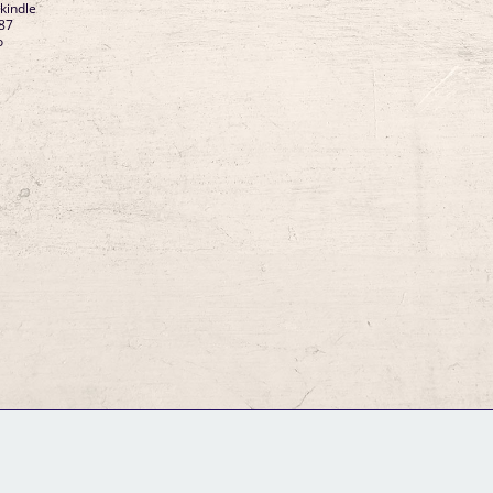
 kindle
87
o
GM Binder
Further Information