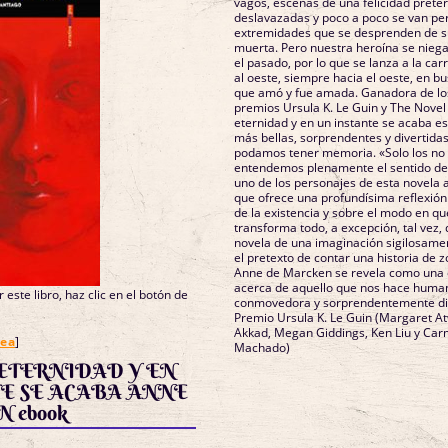
vagos, escenas de una felicidad preté
deslavazadas y poco a poco se van pe
extremidades que se desprenden de s
muerta. Pero nuestra heroína se niega 
el pasado, por lo que se lanza a la car
al oeste, siempre hacia el oeste, en bu
que amó y fue amada. Ganadora de los
premios Ursula K. Le Guin y The Novel
eternidad y en un instante se acaba es
más bellas, sorprendentes y divertidas
podamos tener memoria. «Solo los no
entendemos plenamente el sentido de 
uno de los personajes de esta novela a
que ofrece una profundísima reflexión 
de la existencia y sobre el modo en qu
transforma todo, a excepción, tal vez, del
novela de una imaginación sigilosame
el pretexto de contar una historia de z
Anne de Marcken se revela como una
acerca de aquello que nos hace human
 este libro, haz clic en el botón de
conmovedora y sorprendentemente dive
Premio Ursula K. Le Guin (Margaret A
Akkad, Megan Giddings, Ken Liu y Ca
nea
]
Machado)
ETERNIDAD Y EN
E SE ACABA ANNE
 ebook