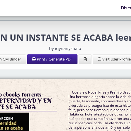
Disc
N UN INSTANTE SE ACABA le
by iqynanyshalo
h GM Binder
Print / Generate PDF
Visit User Profile
Overview Novel Prize y Premio Ursul
 ebooks torrents
Una hermosa alegoría sobre la vida d
ETERNIDAD Y EN
muerte, fascinante, conmovedora y 
E SE ACABA
divertida La protagonista de esta historia estuvo viva y fue
feliz, pero hace tiempo que apenas pu
Habita un hotel atestado de otros no 
huéspedes que también tuvieron una v
recuerdan casi nada. Ha olvidado su p
de la persona a la que amó, y tan sol