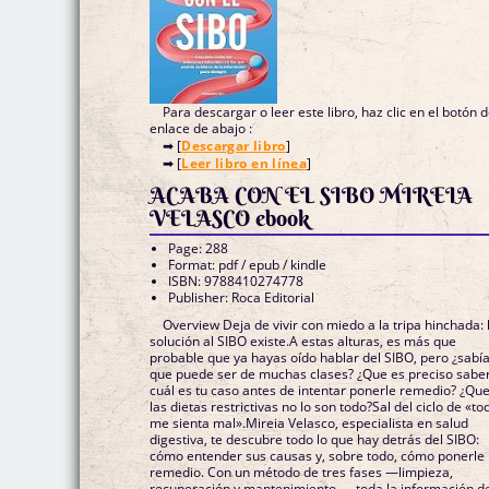
Para descargar o leer este libro, haz clic en el botón 
enlace de abajo :
➡ [
Descargar libro
]
➡ [
Leer libro en línea
]
ACABA CON EL SIBO MIREIA
VELASCO ebook
Page: 288
Format: pdf / epub / kindle
ISBN: 9788410274778
Publisher: Roca Editorial
Overview Deja de vivir con miedo a la tripa hinchada: 
solución al SIBO existe.A estas alturas, es más que
probable que ya hayas oído hablar del SIBO, pero ¿sabí
que puede ser de muchas clases? ¿Que es preciso sabe
cuál es tu caso antes de intentar ponerle remedio? ¿Qu
las dietas restrictivas no lo son todo?Sal del ciclo de «to
me sienta mal».Mireia Velasco, especialista en salud
digestiva, te descubre todo lo que hay detrás del SIBO:
cómo entender sus causas y, sobre todo, cómo ponerle
remedio. Con un método de tres fases —limpieza,
recuperación y mantenimiento—, toda la información d