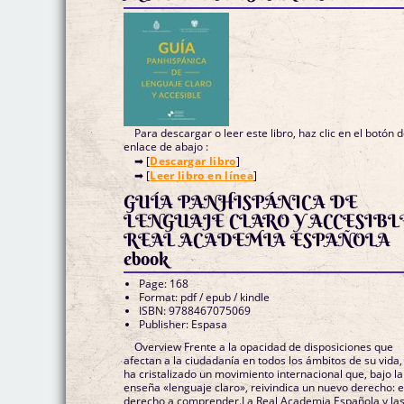
Para descargar o leer este libro, haz clic en el botón 
enlace de abajo :
➡ [
Descargar libro
]
➡ [
Leer libro en línea
]
GUÍA PANHISPÁNICA DE
LENGUAJE CLARO Y ACCESIBL
REAL ACADEMIA ESPAÑOLA
ebook
Page: 168
Format: pdf / epub / kindle
ISBN: 9788467075069
Publisher: Espasa
Overview Frente a la opacidad de disposiciones que
afectan a la ciudadanía en todos los ámbitos de su vida,
ha cristalizado un movimiento internacional que, bajo la
enseña «lenguaje claro», reivindica un nuevo derecho: e
derecho a comprender.La Real Academia Española y la