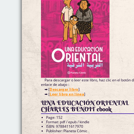
Para descargar o leer este libro, haz clic en el botón 
enlace de abajo :
➡ [
Descargar libro
]
➡ [
Leer libro en línea
]
UNA EDUCACIÓN ORIENTAL
CHARLES BENOIT ebook
Page: 152
Format: pdf / epub / kindle
ISBN: 9788411617970
Publisher: Planeta Cómic