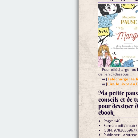
Pour télécharger ou li
de lien ci-dessous :
➡ [
Télécharger le l
➡ [
Lire le livre en 
Ma petite paus
conseils et de 
pour dessiner 
ebook
Page: 140
Format: pdf / epub /
ISBN: 97820359677
Publisher: Larousse