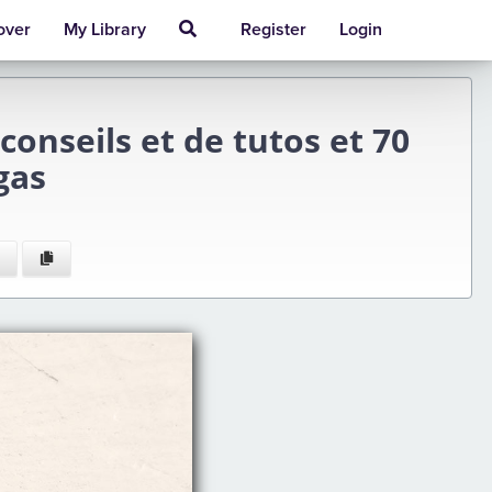
over
My Library
Register
Login
nseils et de tutos et 70
gas