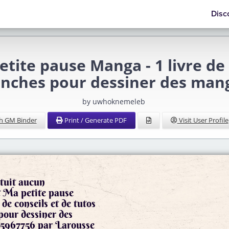
Disc
e pause Manga - 1 livre de co
anches pour dessiner des man
by uwhoknemeleb
h GM Binder
Print / Generate PDF
Visit User Profile
uit aucun
 Ma petite pause
 de conseils et de tutos
pour dessiner des
mangas 9782035967756 par Larousse