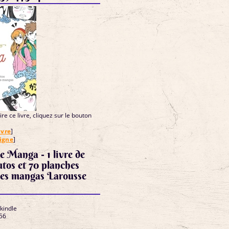
re ce livre, cliquez sur le bouton
ivre
]
ligne
]
e Manga - 1 livre de
tutos et 70 planches
des mangas Larousse
 kindle
56