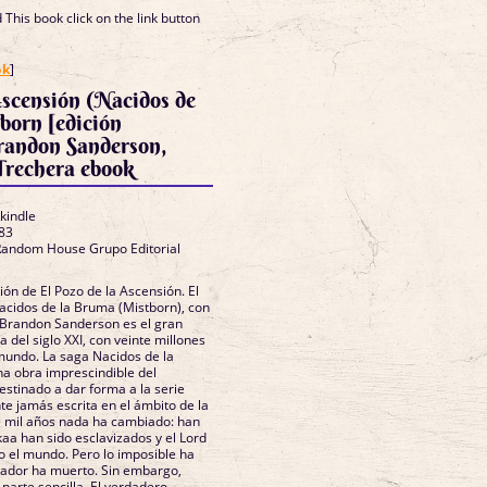
This book click on the link button
]
ok
]
Ascensión (Nacidos de
born [edición
Brandon Sanderson,
Trechera ebook
 kindle
83
 Random House Grupo Editorial
ón de El Pozo de la Ascensión. El
cidos de la Bruma (Mistborn), con
r. Brandon Sanderson es el gran
a del siglo XXI, con veinte millones
 mundo. La saga Nacidos de la
a obra imprescindible del
estinado a dar forma a la serie
te jamás escrita en el ámbito de la
e mil años nada ha cambiado: han
skaa han sido esclavizados y el Lord
 el mundo. Pero lo imposible ha
slador ha muerto. Sin embargo,
 parte sencilla. El verdadero