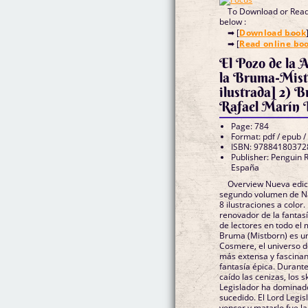
To Download or Read 
below :
➡ [
Download book
➡ [
Read online bo
El Pozo de la 
la Bruma-Mist
ilustrada] 2) 
Rafael Marín 
Page: 784
Format: pdf / epub /
ISBN: 97884180372
Publisher: Penguin
España
Overview Nueva edici
segundo volumen de Na
8 ilustraciones a colo
renovador de la fantasí
de lectores en todo el
Bruma (Mistborn) es un
Cosmere, el universo d
más extensa y fascinan
fantasía épica. Durant
caído las cenizas, los 
Legislador ha dominado
sucedido. El Lord Legi
vencer y matarlo fue la