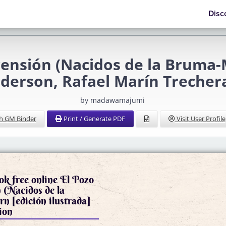
Disc
censión (Nacidos de la Bruma-
nderson, Rafael Marín Treche
by madawamajumi
h GM Binder
Print / Generate PDF
Visit User Profile
k free online El Pozo
 (Nacidos de la
 [edición ilustrada]
ion