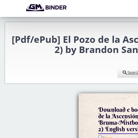
[Pdf/ePub] El Pozo de la As
2) by Brandon Sa
Searc
Download e boo
de la Ascensión
Bruma-Mistborn
2) English vers