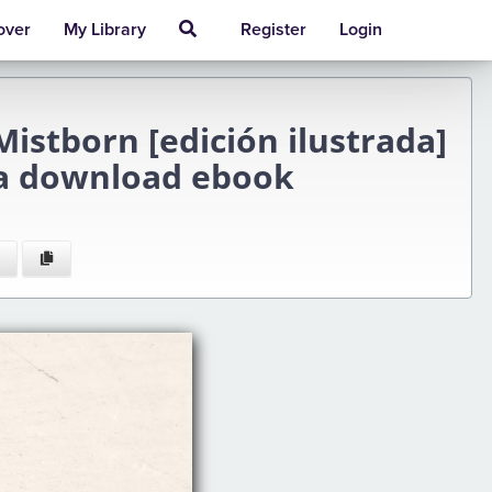
over
My Library
Register
Login
Mistborn [edición ilustrada]
ra download ebook