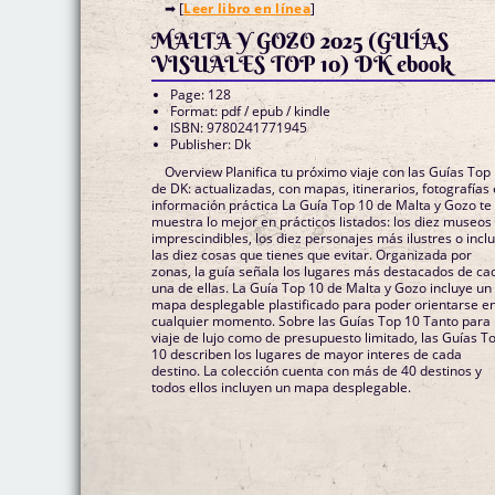
➡ [
Leer libro en línea
]
MALTA Y GOZO 2025 (GUÍAS
VISUALES TOP 10) DK ebook
Page: 128
Format: pdf / epub / kindle
ISBN: 9780241771945
Publisher: Dk
Overview Planifica tu próximo viaje con las Guías Top
de DK: actualizadas, con mapas, itinerarios, fotografías 
información práctica La Guía Top 10 de Malta y Gozo te
muestra lo mejor en prácticos listados: los diez museos
imprescindibles, los diez personajes más ilustres o incl
las diez cosas que tienes que evitar. Organizada por
zonas, la guía señala los lugares más destacados de ca
una de ellas. La Guía Top 10 de Malta y Gozo incluye un
mapa desplegable plastificado para poder orientarse e
cualquier momento. Sobre las Guías Top 10 Tanto para
viaje de lujo como de presupuesto limitado, las Guías T
10 describen los lugares de mayor interes de cada
destino. La colección cuenta con más de 40 destinos y
todos ellos incluyen un mapa desplegable.