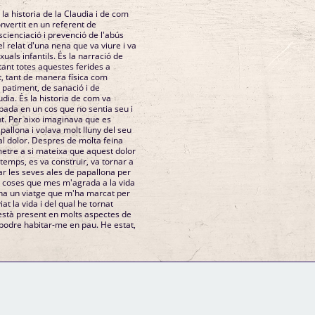
a historia de la Claudia i de com
onvertit en un referent de
scienciació i prevenció de l'abús
 el relat d'una nena que va viure i va
uals infantils. És la narració de
ant totes aquestes ferides a
, tant de manera física com
 patiment, de sanació i de
dia. És la historia de com va
pada en un cos que no sentia seu i
t. Per aixo imaginava que es
allona i volava molt lluny del seu
al dolor. Despres de molta feina
metre a si mateixa que aquest dolor
l temps, es va construir, va tornar a
ar les seves ales de papallona per
es coses que mes m'agrada a la vida
hi ha un viatge que m'ha marcat per
t la vida i del qual he tornat
està present en molts aspectes de
podre habitar-me en pau. He estat,
GM Binder
Further Information