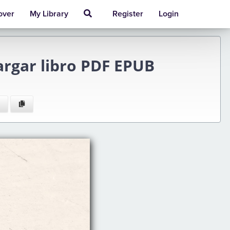
over
My Library
Register
Login
gar libro PDF EPUB