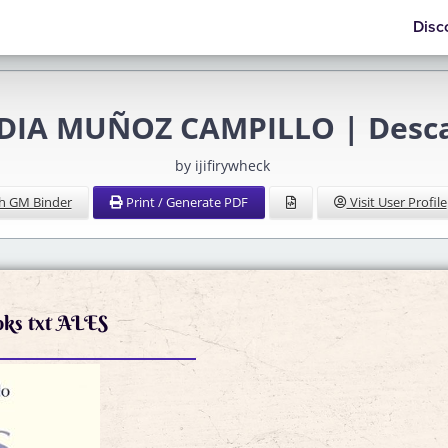
Disc
DIA MUÑOZ CAMPILLO | Descar
by ijifirywheck
h GM Binder
Print / Generate PDF
Visit User Profile
oks txt ALES