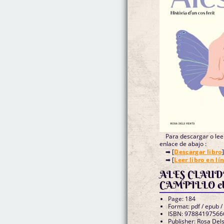
Para descargar o leer
enlace de abajo :
➡ [
Descargar libro
]
➡ [
Leer libro en lí
ALES CLAU
CAMPILLO e
Page: 184
Format: pdf / epub /
ISBN: 97884197566
Publisher: Rosa Del