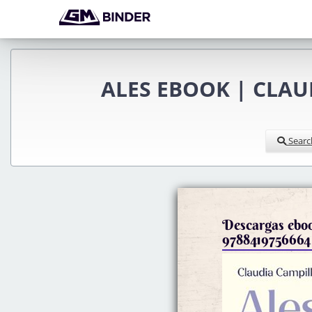
ALES EBOOK | CLAU
Searc
Descargas ebo
9788419756664