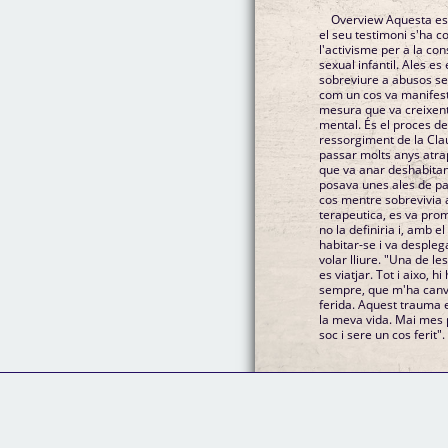
Overview Aquesta es l
el seu testimoni s'ha c
l'activisme per a la con
sexual infantil. Ales es
sobreviure a abusos sex
com un cos va manifest
mesura que va creixent
mental. És el proces de
ressorgiment de la Clau
passar molts anys atra
que va anar deshabitan
posava unes ales de pap
cos mentre sobrevivia 
terapeutica, es va pro
no la definiria i, amb e
habitar-se i va despleg
volar lliure. "Una de l
es viatjar. Tot i aixo, 
sempre, que m'ha canvia
ferida. Aquest trauma 
la meva vida. Mai mes 
soc i sere un cos ferit".