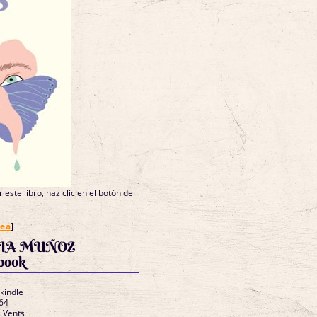
 este libro, haz clic en el botón de
nea
]
DIA MUÑOZ
book
 kindle
64
s Vents