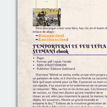
Para descargar o leer este libro, haz clic en el botón 
enlace de abajo :
➡ [
Descargar libro
]
➡ [
Leer libro en línea
]
J'EMPORTERAI LE FEU LEÏLA
SLIMANI ebook
Page:
Format: pdf / epub / kindle
ISBN: 9782073098399
Publisher: Editions Gallimard
Overview "Mehdi se sécha, enfila un tee-shirt propre 
un pantalon de toile, et il chercha au fond de sa sacoche
livre qu’il avait acheté pour sa fille. Il poserait sa main s
son épaule, il lui sourirait et lui ordonnerait de ne jamai
se retourner. "Mia, va-t’en et ne rentre pas. Ces histoire
de racines, ce n’est rien d’autre qu’une manière de te
clouer au sol, alors peu importent le passé, la maison, l
objets, les souvenirs. Allume un grand incendie et
emporte le feu."" Enfants de la troisième génération de 
famille Belhaj, Mia et Inès sont nées dans les années