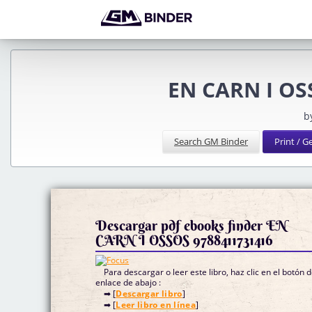
EN CARN I OSS
b
Search GM Binder
Print / 
Descargar pdf ebooks finder EN
CARN I OSSOS 9788411731416
Para descargar o leer este libro, haz clic en el botón 
enlace de abajo :
➡ [
Descargar libro
]
➡ [
Leer libro en línea
]