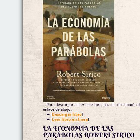
Para descargar o leer este libro, haz clic en el botón 
enlace de abajo :
➡ [
Descargar libro
]
➡ [
Leer libro en línea
]
LA ECONOMÍA DE LAS
PARÁBOLAS ROBERT SIRICO