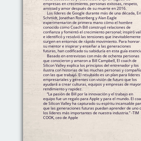
empresas en crecimiento, personas exitosas, respeto,
amistad y amor después de su muerte en 2016.
Los líderes de Google durante más de una década, Er
Schmidt, Jonathan Rosenberg y Alan Eagle
experimentaron de primera mano cómo el hombre
conocido como Coach Bill construyó relaciones de
confianza y fomentó el crecimiento personal; inspiró va
e identificó y resolvió las tensiones que inevitablemente
surgen en entornos de rápido movimiento. Para honrar
su mentor e inspirar y enseñar a las generaciones
futuras, han codificado su sabiduría en esta guía esencia
Basado en entrevistas con más de ochenta personas
que conocieron y amaron a Bill Campbell, El coach de
Silicon Valley explica los principios del entrenador y los
ilustra con historias de las muchas personas y compañí
con las que trabajó. El resultado es un plan para líderes
empresariales y gerentes con visión de futuro que los
ayudará a crear culturas, equipos y empresas de mayo
rendimiento y rapidez.
“La pasión de Bill por la innovación y el trabajo en
equipo fue un regalo para Apple y para el mundo. El co
de Silicon Valley ha capturado su espíritu incansable pa
que las generaciones futuras puedan aprender de uno 
los líderes más importantes de nuestra industria.” -TIM
COOK, ceo de Apple