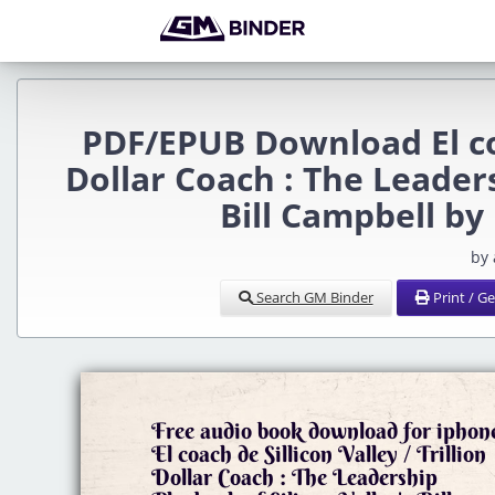
PDF/EPUB Download El coac
Dollar Coach : The Leaders
Bill Campbell by
by
Search GM Binder
Print / G
Free audio book download for iphon
El coach de Sillicon Valley / Trillion
Dollar Coach : The Leadership