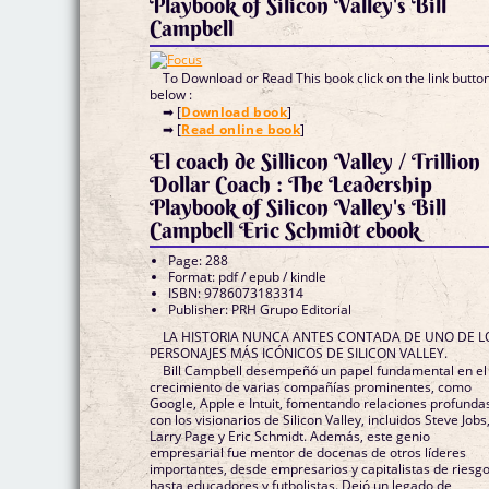
Playbook of Silicon Valley's Bill
Campbell
To Download or Read This book click on the link butto
below :
➡ [
Download book
]
➡ [
Read online book
]
El coach de Sillicon Valley / Trillion
Dollar Coach : The Leadership
Playbook of Silicon Valley's Bill
Campbell Eric Schmidt ebook
Page: 288
Format: pdf / epub / kindle
ISBN: 9786073183314
Publisher: PRH Grupo Editorial
LA HISTORIA NUNCA ANTES CONTADA DE UNO DE L
PERSONAJES MÁS ICÓNICOS DE SILICON VALLEY.
Bill Campbell desempeñó un papel fundamental en el
crecimiento de varias compañías prominentes, como
Google, Apple e Intuit, fomentando relaciones profunda
con los visionarios de Silicon Valley, incluidos Steve Jobs
Larry Page y Eric Schmidt. Además, este genio
empresarial fue mentor de docenas de otros líderes
importantes, desde empresarios y capitalistas de riesg
hasta educadores y futbolistas. Dejó un legado de