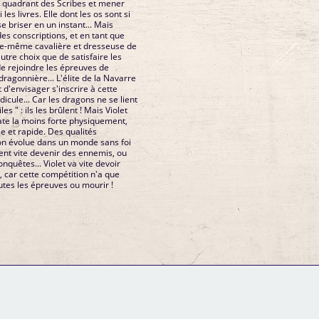
le quadrant des Scribes et mener
les livres. Elle dont les os sont si
se briser en un instant... Mais
des conscriptions, et en tant que
elle-même cavalière et dresseuse de
autre choix que de satisfaire les
de rejoindre les épreuves de
dragonnière... L'élite de la Navarre
it d'envisager s'inscrire à cette
idicule... Car les dragons ne se lient
s " : ils les brûlent ! Mais Violet
date la moins forte physiquement,
e et rapide. Des qualités
on évolue dans un monde sans foi
uvent vite devenir des ennemis, ou
nquêtes... Violet va vite devoir
, car cette compétition n'a que
utes les épreuves ou mourir !
GM Binder
Further Information