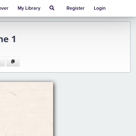
over
My Library
Register
Login
me 1