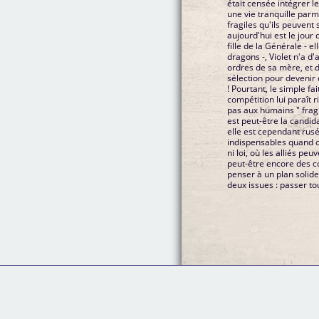
était censée intégrer 
une vie tranquille parmi 
fragiles qu'ils peuvent 
aujourd'hui est le jour 
fille de la Générale - 
dragons -, Violet n'a d'
ordres de sa mère, et 
sélection pour devenir 
! Pourtant, le simple fa
compétition lui paraît r
pas aux humains " fragile
est peut-être la candi
elle est cependant rusé
indispensables quand 
ni loi, où les alliés pe
peut-être encore des co
penser à un plan solide
deux issues : passer to