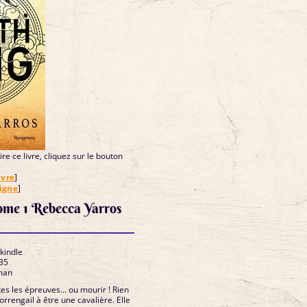
re ce livre, cliquez sur le bouton
ivre
]
ligne
]
ome 1 Rebecca Yarros
 kindle
35
man
s les épreuves... ou mourir ! Rien
orrengail à être une cavalière. Elle