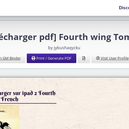
Disc
lécharger pdf] Fourth wing To
by jybushaqycku
h GM Binder
Print / Generate PDF
Visit User Profile
arger sur ipad 2 Fourth
 French