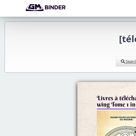
[té
Searc
Livres à téléch
wing Tome 1 in