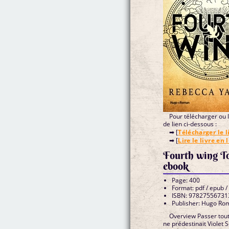
Pour télécharger ou li
de lien ci-dessous :
➡ [
Télécharger le l
➡ [
Lire le livre en 
Fourth wing T
ebook
Page: 400
Format: pdf / epub /
ISBN: 97827556731
Publisher: Hugo Ro
Overview Passer toute
ne prédestinait Violet S