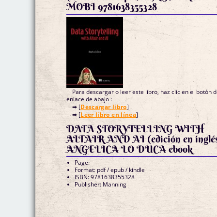
MOBI 9781638355328
Para descargar o leer este libro, haz clic en el botón 
enlace de abajo :
➡ [
Descargar libro
]
➡ [
Leer libro en línea
]
DATA STORYTELLING WITH
ALTAIR AND AI (edición en inglés)
ANGELICA LO DUCA ebook
Page:
Format: pdf / epub / kindle
ISBN: 9781638355328
Publisher: Manning